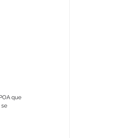
-POA que 
 se 