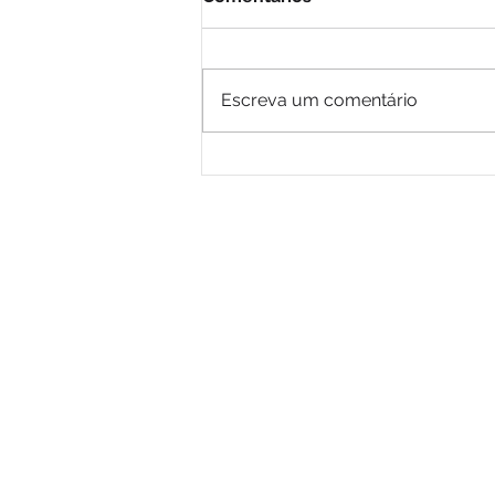
Escreva um comentário
CONEDI tem sua 9ª edição
realizada em Porto
Alegre/RS
Política de troca, devolução e reembolso
O ASSOCIADO TERÁ ATÉ 7 (SETE) DIAS C
DO CONSUMIDOR (LEI Nº 8.078/90), DEV
CONTATO@AJEPOA.COM.BR
.
Associação de Jovens Emp
© 2020 
cnpj 9