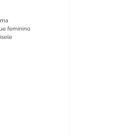
uma 
ue feminino 
isele 