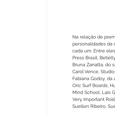
Na relação de premi
personalidades da
cada um. Entre ele
Press Brasil; Betiél
Bruna Zanatta, do s
Carol Vence, Studio
Fabiana Godoy, da 
Oric Surf Boards; H
Mind School; Laís Ga
Very Important Rol
Suellen Ribeiro, Su