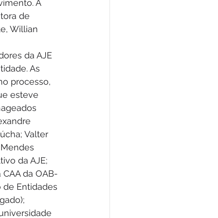
vimento. A 
tora de 
e, Willian 
idade. As 
no processo, 
ue esteve 
nageados 
exandre 
cha; Valter 
o Mendes 
tivo da AJE; 
da CAA da OAB-
 de Entidades 
ado);  
universidade 