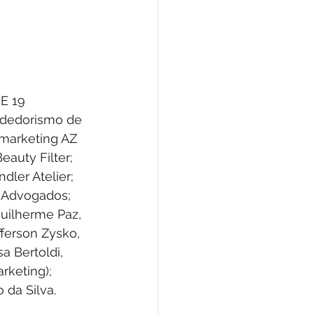
E 19 
ndedorismo de 
marketing AZ 
eauty Filter; 
dler Atelier; 
u Advogados; 
uilherme Paz, 
ferson Zysko, 
a Bertoldi, 
keting); 
 da Silva.