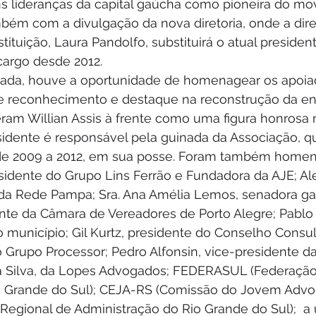
ns lideranças da capital gaúcha como pioneira do mo
bém com a divulgação da nova diretoria, onde a dire
tuição, Laura Pandolfo, substituirá o atual president
cargo desde 2012.
 reconhecimento e destaque na reconstrução da ent
ram Willian Assis à frente como uma figura honrosa 
idente é responsável pela guinada da Associação, q
o de 2009 a 2012, em sua posse. Foram também home
sidente do Grupo Lins Ferrão e Fundadora da AJE; Al
 da Rede Pampa; Sra. Ana Amélia Lemos, senadora gaú
ente da Câmara de Vereadores de Porto Alegre; Pabl
o município; Gil Kurtz, presidente do Conselho Consul
o Grupo Processor; Pedro Alfonsin, vice-presidente 
 Silva, da Lopes Advogados; FEDERASUL (Federação
o Grande do Sul); CEJA-RS (Comissão do Jovem Advog
egional de Administração do Rio Grande do Sul);  a 