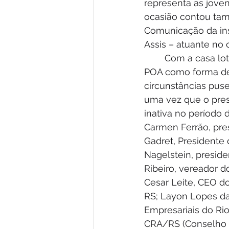
representa as jove
ocasião contou tam
Comunicação da insti
Assis – atuante no 
	Com a casa lotada, houve a oportunidade de homenagear os apoiadores da AJE 
POA como forma de
circunstâncias puse
uma vez que o pres
inativa no períod
Carmen Ferrão, pre
Gadret, Presidente
Nagelstein, presid
Ribeiro, vereador d
Cesar Leite, CEO d
RS; Layon Lopes da
Empresariais do Ri
CRA/RS (Conselho R