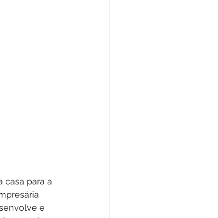
a casa para a 
mpresária 
senvolve e 