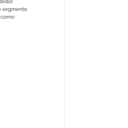
edor. 
 o segmento 
s como 