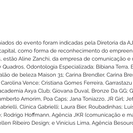
ados do evento foram indicadas pela Diretoria da AJ
 capital, como forma de reconhecimento do empree
s, estão Aline Zanchi, da empresa de comunicação e 
ly Quadros, Odontologia Especializada; Bibiana Terra, B
alão de beleza Maison 31; Carina Brendler, Carina Bren
 Carolina Vence; Cristiana Gomes Ferreira, Garrastaz
academia Axya Club; Giovana Duval, Bronze Da GG; G
umberto Amorim, Poa Caps; Jana Toniazzo, JR Girl; Jef
brielli, Clínica Gabrielli; Laura Bier, Roubadinhas; Luis
ê; Rodrigo Hoffmann, Agência JKR (comunicação e mar
ellen Ribeiro Design; e Vinícius Lima, Agência Besouro